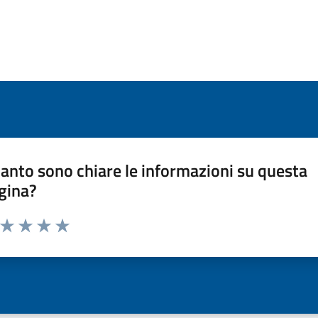
anto sono chiare le informazioni su questa
gina?
a da 1 a 5 stelle la pagina
ta 1 stelle su 5
Valuta 2 stelle su 5
Valuta 3 stelle su 5
Valuta 4 stelle su 5
Valuta 5 stelle su 5