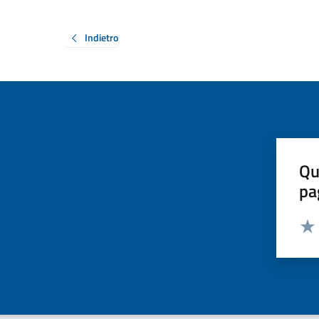
Indietro
Qu
pa
Valut
Valu