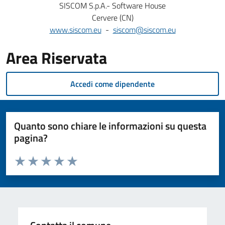
SISCOM S.p.A.- Software House
Cervere (CN)
www.siscom.eu
-
siscom@siscom.eu
Area Riservata
Accedi come dipendente
Quanto sono chiare le informazioni su questa
pagina?
Valuta da 1 a 5 stelle la pagina
Valuta 1 stelle su 5
Valuta 2 stelle su 5
Valuta 3 stelle su 5
Valuta 4 stelle su 5
Valuta 5 stelle su 5