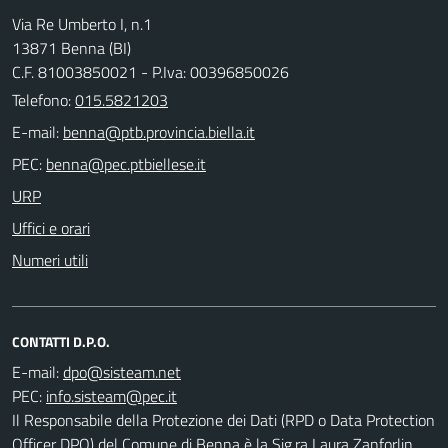
Via Re Umberto I, n.1
13871 Benna (BI)
C.F. 81003850021 - P.Iva: 00396850026
Telefono:
015.5821203
E-mail:
PEC:
URP
Uffici e orari
Numeri utili
CONTATTI D.P.O.
E-mail:
PEC:
Il Responsabile della Protezione dei Dati (RPD o Data Protection
Officer DPO) del Comune di Benna è la Sig.ra Laura Zanforlin