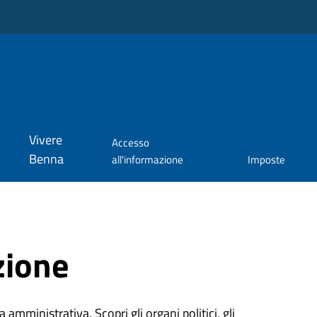
Vivere
Accesso
Benna
all'informazione
Imposte
zione
 amministrativa. Scopri gli organi politici, gli