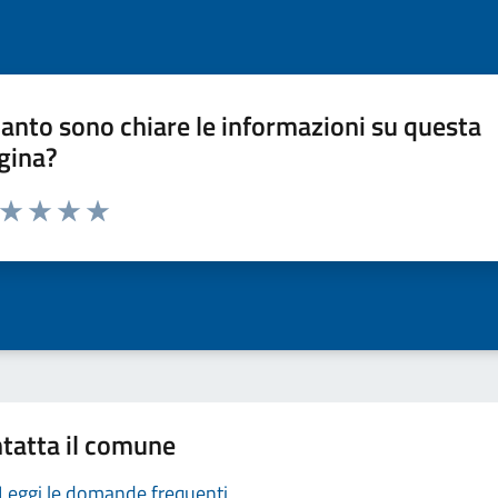
anto sono chiare le informazioni su questa
gina?
a da 1 a 5 stelle la pagina
ta 1 stelle su 5
Valuta 2 stelle su 5
Valuta 3 stelle su 5
Valuta 4 stelle su 5
Valuta 5 stelle su 5
tatta il comune
Leggi le domande frequenti