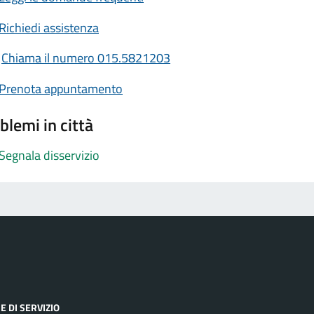
Richiedi assistenza
Chiama il numero 015.5821203
Prenota appuntamento
blemi in città
Segnala disservizio
E DI SERVIZIO