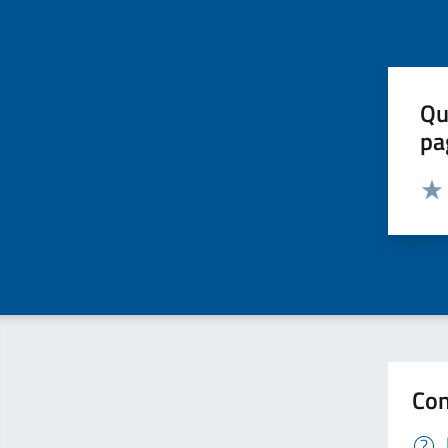
Qu
pa
Valut
Valu
Con