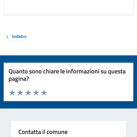
Indietro
Quanto sono chiare le informazioni su questa
pagina?
Valuta da 1 a 5 stelle la pagina
Valuta 1 stelle su 5
Valuta 2 stelle su 5
Valuta 3 stelle su 5
Valuta 4 stelle su 5
Valuta 5 stelle su 5
Contatta il comune