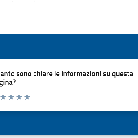
anto sono chiare le informazioni su questa
gina?
a da 1 a 5 stelle la pagina
ta 1 stelle su 5
Valuta 2 stelle su 5
Valuta 3 stelle su 5
Valuta 4 stelle su 5
Valuta 5 stelle su 5