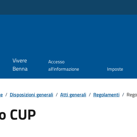
Vivere
Accesso
Benna
all'informazione
Imposte
te
/
Disposizioni generali
/
Atti generali
/
Regolamenti
/
Rego
o CUP