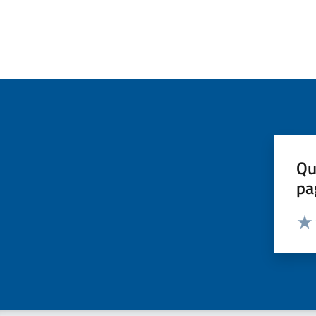
Qu
pa
Valut
Valu