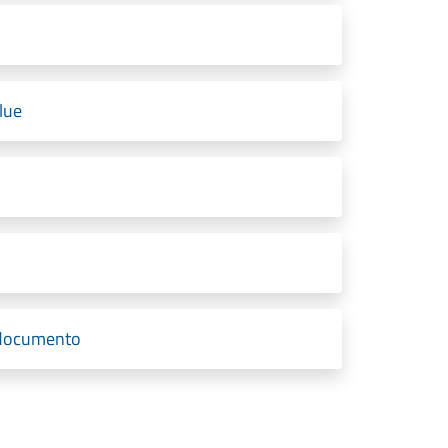
lue
t documento