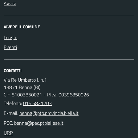
Avvisi
VIVERE IL COMUNE
Luoghi
Eventi
CONTATTI
Via Re Umberto I, n.1
13871 Benna (BI)
C.F. 81003850021 - P.Iva: 00396850026
Telefono:
015.5821203
E-mail:
PEC:
URP