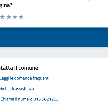
gina?
a da 1 a 5 stelle la pagina
ta 1 stelle su 5
Valuta 2 stelle su 5
Valuta 3 stelle su 5
Valuta 4 stelle su 5
Valuta 5 stelle su 5
tatta il comune
Leggi le domande frequenti
Richiedi assistenza
Chiama il numero 015.5821203