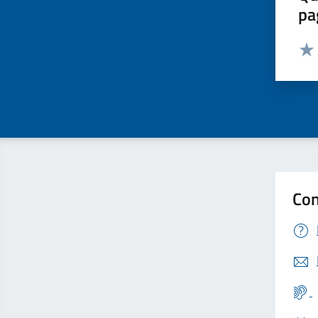
pa
Valut
Valu
Con