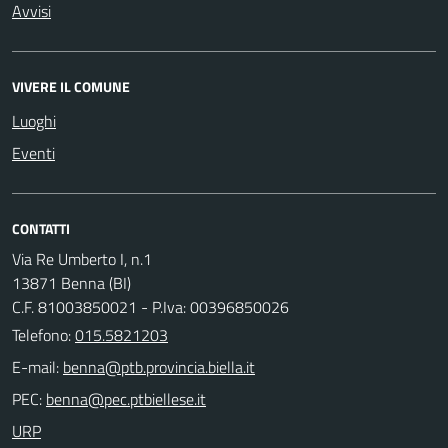
Avvisi
VIVERE IL COMUNE
Luoghi
Eventi
CONTATTI
Via Re Umberto I, n.1
13871 Benna (BI)
C.F. 81003850021 - P.Iva: 00396850026
Telefono:
015.5821203
E-mail:
PEC:
URP