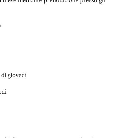
ni mese mediante prenotazione presso gli
e
 di giovedì
edì