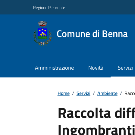
Regione Piemonte
Comune di Benna
Amministrazione
Novità
Servizi
Home
/
Servizi
/
Ambiente
/
Racco
Raccolta dif
Ingombranti