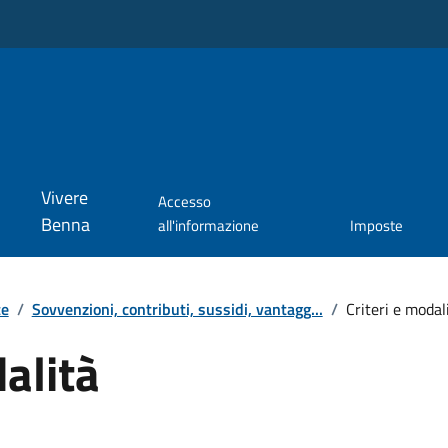
Vivere
Accesso
Benna
all'informazione
Imposte
te
/
Sovvenzioni, contributi, sussidi, vantagg...
/
Criteri e modal
dalità