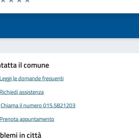
ta 1 stelle su 5
Valuta 2 stelle su 5
Valuta 3 stelle su 5
Valuta 4 stelle su 5
Valuta 5 stelle su 5
tatta il comune
Leggi le domande frequenti
Richiedi assistenza
Chiama il numero 015.5821203
Prenota appuntamento
blemi in città