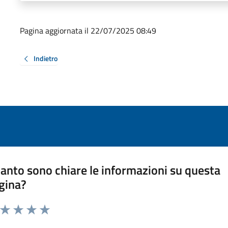
Pagina aggiornata il 22/07/2025 08:49
Indietro
anto sono chiare le informazioni su questa
gina?
a da 1 a 5 stelle la pagina
ta 1 stelle su 5
Valuta 2 stelle su 5
Valuta 3 stelle su 5
Valuta 4 stelle su 5
Valuta 5 stelle su 5