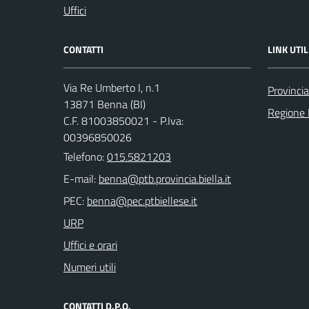
Uffici
CONTATTI
LINK UTIL
Via Re Umberto I, n.1
Provincia
13871 Benna (BI)
Regione
C.F. 81003850021 - P.Iva:
00396850026
Telefono:
015.5821203
E-mail:
PEC:
URP
Uffici e orari
Numeri utili
CONTATTI D.P.O.