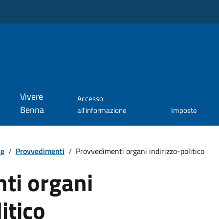
Vivere
Accesso
Benna
all'informazione
Imposte
te
/
Provvedimenti
/
Provvedimenti organi indirizzo-politico
ti organi
itico