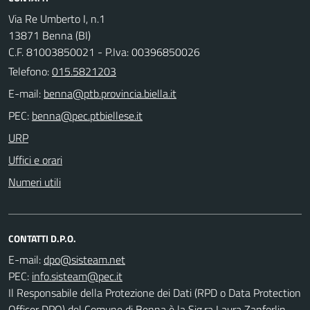
Via Re Umberto I, n.1
13871 Benna (BI)
C.F. 81003850021 - P.Iva: 00396850026
Telefono:
015.5821203
E-mail:
PEC:
URP
Uffici e orari
Numeri utili
CONTATTI D.P.O.
E-mail:
PEC:
Il Responsabile della Protezione dei Dati (RPD o Data Protection
Officer DPO) del Comune di Benna è la Sig.ra Laura Zanforlin