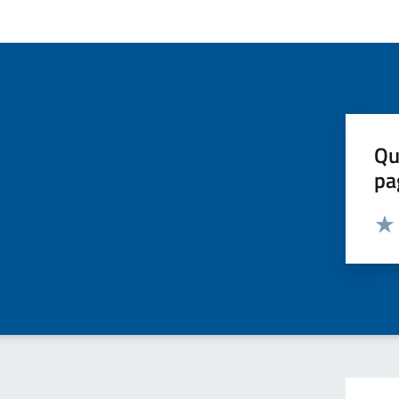
Qu
pa
Valut
Valu