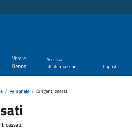
Vivere
Accesso
Benna
all'informazione
Imposte
te
/
Personale
/
Dirigenti cessati
sati
ti cessati.