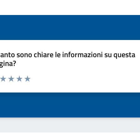
anto sono chiare le informazioni su questa
gina?
a da 1 a 5 stelle la pagina
ta 1 stelle su 5
Valuta 2 stelle su 5
Valuta 3 stelle su 5
Valuta 4 stelle su 5
Valuta 5 stelle su 5