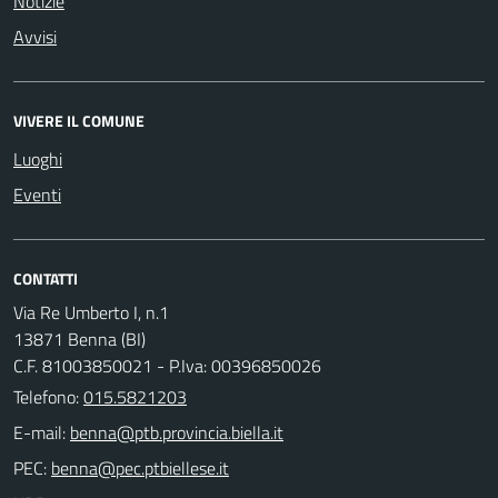
Notizie
Avvisi
VIVERE IL COMUNE
Luoghi
Eventi
CONTATTI
Via Re Umberto I, n.1
13871 Benna (BI)
C.F. 81003850021 - P.Iva: 00396850026
Telefono:
015.5821203
E-mail:
PEC: