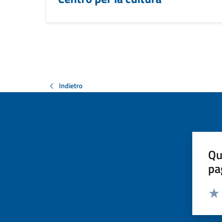
Indietro
Qu
pa
Valut
Valu