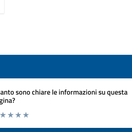
anto sono chiare le informazioni su questa
gina?
a da 1 a 5 stelle la pagina
ta 1 stelle su 5
Valuta 2 stelle su 5
Valuta 3 stelle su 5
Valuta 4 stelle su 5
Valuta 5 stelle su 5