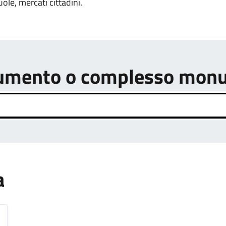
uole, mercati cittadini.
onumento o complesso mon
a