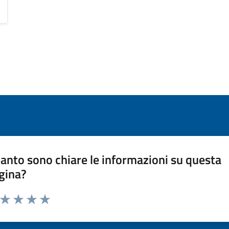
anto sono chiare le informazioni su questa
gina?
a da 1 a 5 stelle la pagina
ta 1 stelle su 5
Valuta 2 stelle su 5
Valuta 3 stelle su 5
Valuta 4 stelle su 5
Valuta 5 stelle su 5