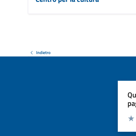
Indietro
Qu
pa
Valut
Valu