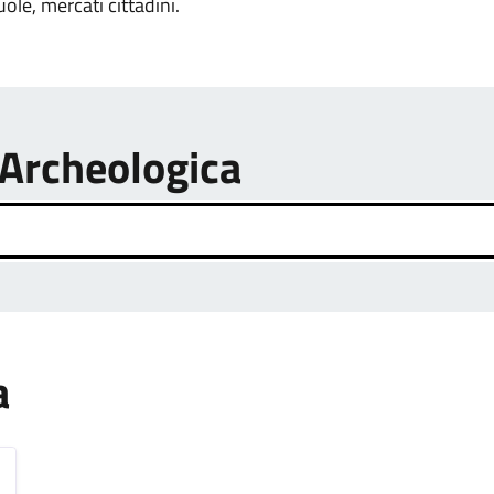
uole, mercati cittadini.
 Archeologica
a