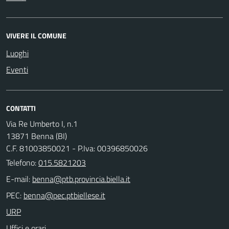
VIVERE IL COMUNE
Luoghi
Eventi
CONTATTI
Via Re Umberto I, n.1
13871 Benna (BI)
C.F. 81003850021 - P.Iva: 00396850026
Telefono:
015.5821203
E-mail:
PEC:
URP
Uffici e orari