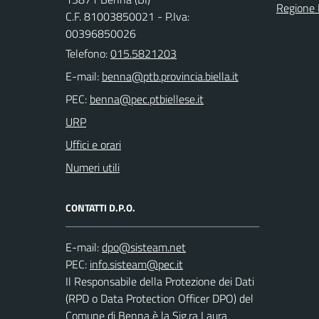
Regione
C.F. 81003850021 - P.Iva:
00396850026
Telefono:
015.5821203
E-mail:
PEC:
URP
Uffici e orari
Numeri utili
CONTATTI D.P.O.
E-mail:
PEC:
Il Responsabile della Protezione dei Dati
(RPD o Data Protection Officer DPO) del
Comune di Benna è la Sig.ra Laura