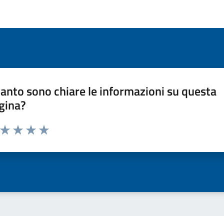
anto sono chiare le informazioni su questa
gina?
a da 1 a 5 stelle la pagina
ta 1 stelle su 5
Valuta 2 stelle su 5
Valuta 3 stelle su 5
Valuta 4 stelle su 5
Valuta 5 stelle su 5