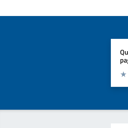
Qu
pa
Valut
Valu