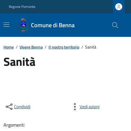
Regione Piemonte
Comune di Benna
Home
/
Vivere Benna
/
Il nostro territorio
/
Sanità
Sanità
Condividi
Vedi azioni
Argomenti