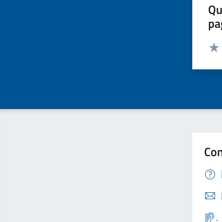
Qu
pa
Valut
Valu
Con