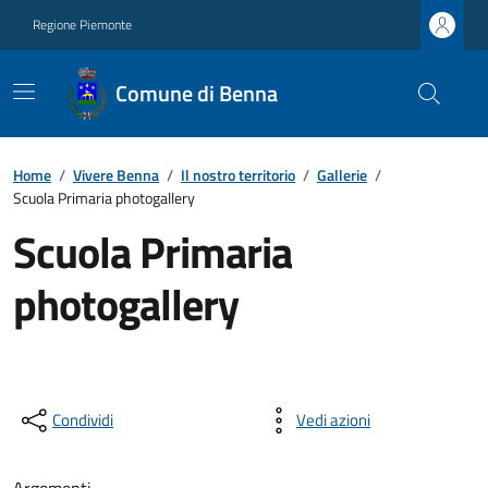
Regione Piemonte
Comune di Benna
Home
/
Vivere Benna
/
Il nostro territorio
/
Gallerie
/
Scuola Primaria photogallery
Scuola Primaria
photogallery
Condividi
Vedi azioni