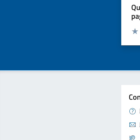
Qu
pa
Valut
Valu
Con