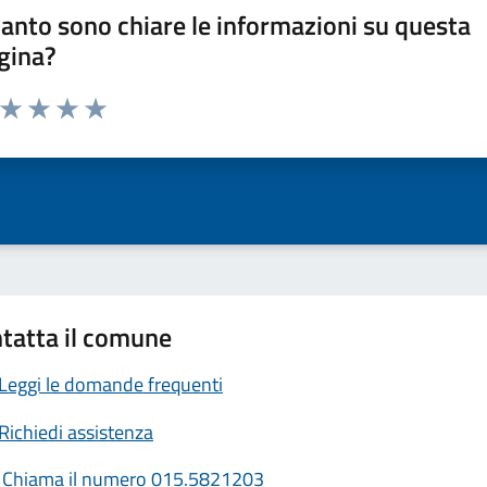
anto sono chiare le informazioni su questa
gina?
a da 1 a 5 stelle la pagina
ta 1 stelle su 5
Valuta 2 stelle su 5
Valuta 3 stelle su 5
Valuta 4 stelle su 5
Valuta 5 stelle su 5
tatta il comune
Leggi le domande frequenti
Richiedi assistenza
Chiama il numero 015.5821203