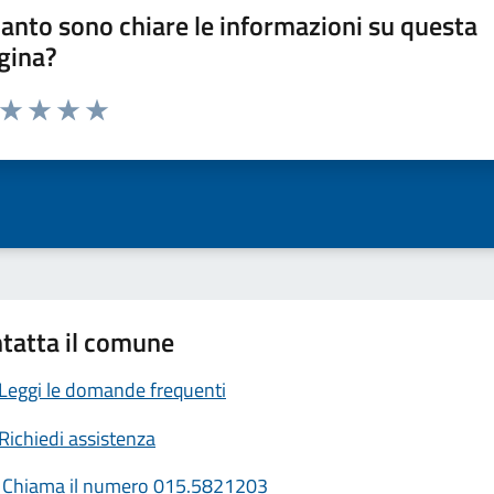
anto sono chiare le informazioni su questa
gina?
a da 1 a 5 stelle la pagina
ta 1 stelle su 5
Valuta 2 stelle su 5
Valuta 3 stelle su 5
Valuta 4 stelle su 5
Valuta 5 stelle su 5
tatta il comune
Leggi le domande frequenti
Richiedi assistenza
Chiama il numero 015.5821203