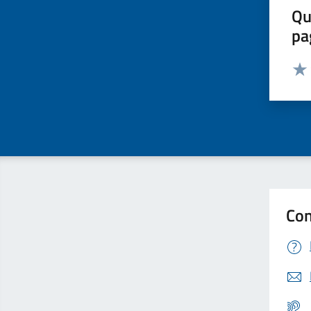
Qu
pa
Valut
Valu
Con