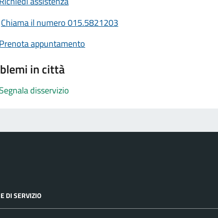
Richiedi assistenza
Chiama il numero 015.5821203
Prenota appuntamento
blemi in città
Segnala disservizio
E DI SERVIZIO