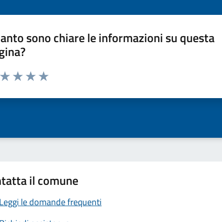
anto sono chiare le informazioni su questa
gina?
a da 1 a 5 stelle la pagina
ta 1 stelle su 5
Valuta 2 stelle su 5
Valuta 3 stelle su 5
Valuta 4 stelle su 5
Valuta 5 stelle su 5
tatta il comune
Leggi le domande frequenti