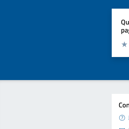
Qu
pa
Valut
Valu
Con