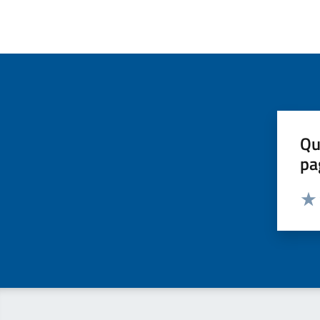
Qu
pa
Valut
Valu