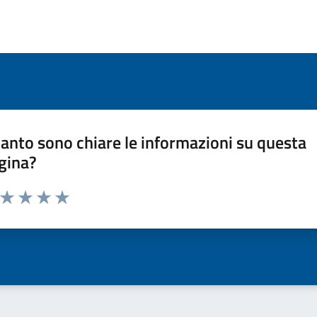
anto sono chiare le informazioni su questa
gina?
a da 1 a 5 stelle la pagina
ta 1 stelle su 5
Valuta 2 stelle su 5
Valuta 3 stelle su 5
Valuta 4 stelle su 5
Valuta 5 stelle su 5