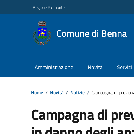
Regione Piemonte
Comune di Benna
Amministrazione
Novità
Servizi
Home
/
Novità
/
Notizie
/
Campagna di prevenzi
Campagna di prev
in danno degli anz