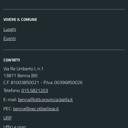
VIVERE IL COMUNE
Luoghi
Eventi
CONTATTI
Via Re Umberto I, n.1
13871 Benna (BI)
C.F. 81003850021 - P.Iva: 00396850026
Telefono:
015.5821203
E-mail:
PEC:
URP
Uffici e orari