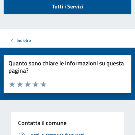
Tutti i Servizi
Indietro
Quanto sono chiare le informazioni su questa
pagina?
Valuta da 1 a 5 stelle la pagina
Valuta 1 stelle su 5
Valuta 2 stelle su 5
Valuta 3 stelle su 5
Valuta 4 stelle su 5
Valuta 5 stelle su 5
Contatta il comune
Leggi le domande frequenti