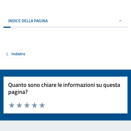
INDICE DELLA PAGINA
Indietro
Quanto sono chiare le informazioni su questa
pagina?
Valuta da 1 a 5 stelle la pagina
Valuta 1 stelle su 5
Valuta 2 stelle su 5
Valuta 3 stelle su 5
Valuta 4 stelle su 5
Valuta 5 stelle su 5