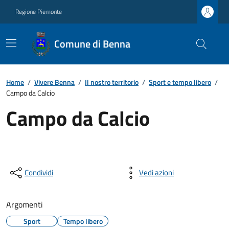
Regione Piemonte
Comune di Benna
Home
/
Vivere Benna
/
Il nostro territorio
/
Sport e tempo libero
/
Campo da Calcio
Campo da Calcio
Condividi
Vedi azioni
Argomenti
Sport
Tempo libero