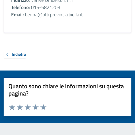
Indirizzo:
Via Re Umberto I, n.1
Telefono:
015-5821203
Email:
benna@ptb.provincia.biella.it
Indietro
Quanto sono chiare le informazioni su questa
pagina?
Valuta da 1 a 5 stelle la pagina
Valuta 1 stelle su 5
Valuta 2 stelle su 5
Valuta 3 stelle su 5
Valuta 4 stelle su 5
Valuta 5 stelle su 5